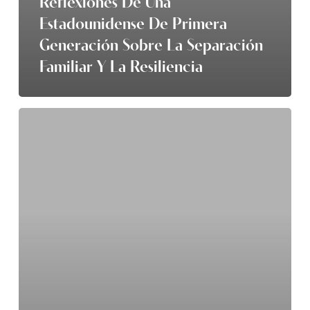
Reflexiones De Una
Estadounidense De Primera
Generación Sobre La Separación
Familiar Y La Resiliencia
Reclaiming
Your
Power:
Healing
Your
Relationship
with
Food
and
Body